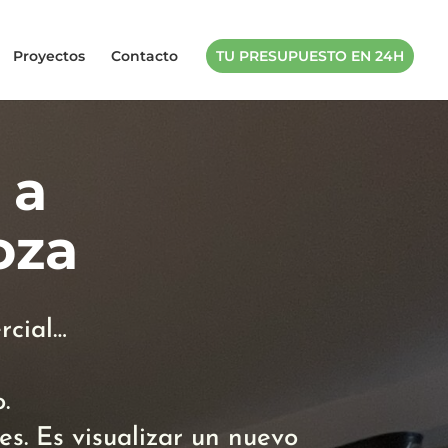
Proyectos
Contacto
TU PRESUPUESTO EN 24H
 a
oza
rcial…
.
s. Es visualizar un nuevo