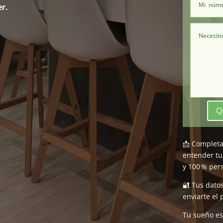
r.
Q
📩 Complet
entender tu
y 100 % per
🔐 Tus dato
enviarte el
Tu sueño es