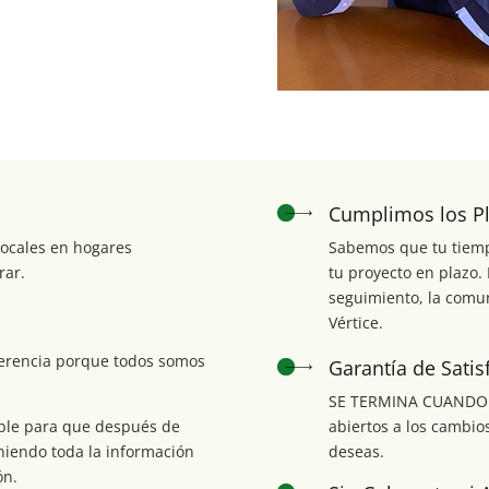
Cumplimos los P
locales en hogares
Sabemos que tu tiempo 
rar.
tu proyecto en plazo
seguimiento, la comun
Vértice.
iferencia porque todos somos
Garantía de Satis
SE TERMINA CUANDO T
ble para que después de
abiertos a los cambios
eniendo toda la información
deseas.
ón.