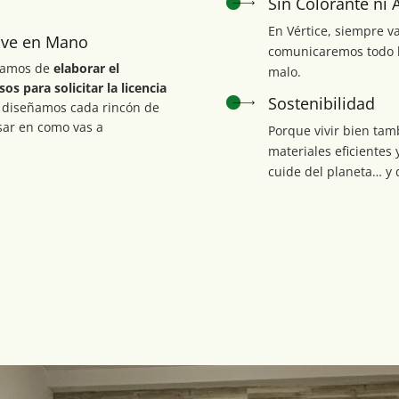
Sin Colorante ni 
En Vértice, siempre v
Lave en Mano
comunicaremos todo l
gamos de
elaborar el
malo.
sos para s
olicitar la licencia
Sostenibilidad
 y diseñamos cada rincón de
sar en como vas a
Porque vivir bien tam
materiales eficientes 
cuide del planeta… y d