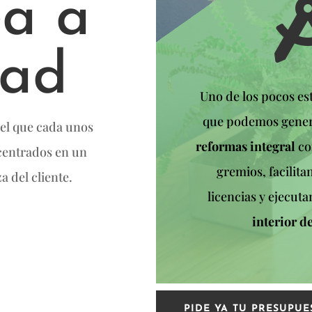
ea a
dad
Uno de los pocos es
que podemos gener
 el que cada unos
reformas integral
co
 centrados en un
gremios, facilita
a del cliente.
licencias y ejecut
interior d
PIDE YA TU PRESUPUE