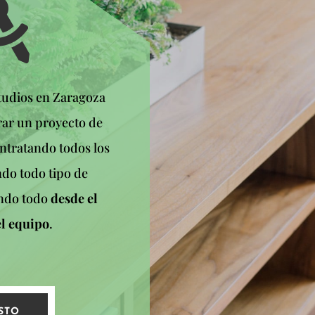

tudios en Zaragoza
ar un proyecto de
ntratando todos los
ndo todo tipo de
ando todo
desde el
el equipo
.
STO