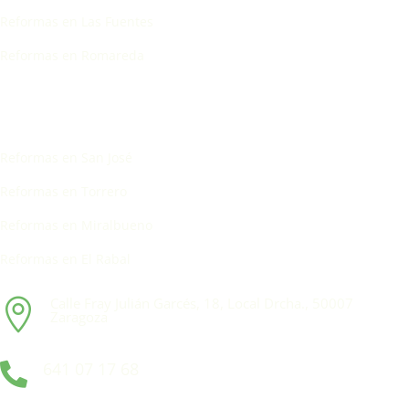
Reformas en Las Fuentes
Reformas en Romareda
Reformas en San José
Reformas en Torrero
Reformas en Miralbueno
Reformas en El Rabal
Calle Fray Julián Garcés, 18, Local Drcha., 50007

Zaragoza
641 07 17 68
