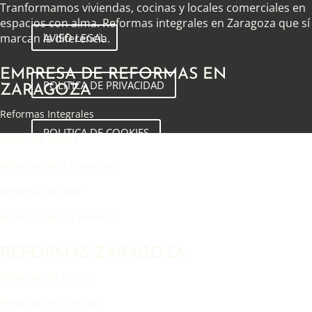
Tranformamos viviendas, cocinas y locales comerciales en
espacios con alma. Reformas integrales en Zaragoza que sí
AVISO LEGAL
marcan la diferencia.
EMPRESA DE REFORMAS EN
POLITICA DE PRIVACIDAD
ZARAGOZA
Reformas Integrales
POLITICA DE COOKIES
Reformas Cocina
Reforma Local Comercial
Reforma Obrador
Reforma Local a Vivienda
REFORMAS ZARAGOZA
Reformas en Centro
Reformas en Delicias